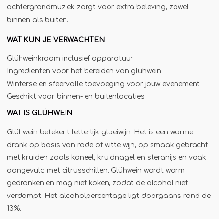
achtergrondmuziek zorgt voor extra beleving, zowel
Jägermeister-tap
binnen als buiten.
Kebabgrill
WAT KUN JE VERWACHTEN
Partytrailer
Poffertjes
Glühweinkraam inclusief apparatuur
Ingrediënten voor het bereiden van glühwein
Popcornmachine
Winterse en sfeervolle toevoeging voor jouw evenement
Slush
Geschikt voor binnen- en buitenlocaties
Slurphut
WAT IS GLÜHWEIN
Smoothiebar
Glühwein betekent letterlijk gloeiwijn. Het is een warme
Soepkraam
drank op basis van rode of witte wijn, op smaak gebracht
Stroopwafelkraam
met kruiden zoals kaneel, kruidnagel en steranijs en vaak
aangevuld met citrusschillen. Glühwein wordt warm
Sinaasappelpers
gedronken en mag niet koken, zodat de alcohol niet
Suikerspinmachine
verdampt. Het alcoholpercentage ligt doorgaans rond de
Wafelkraam
13%.