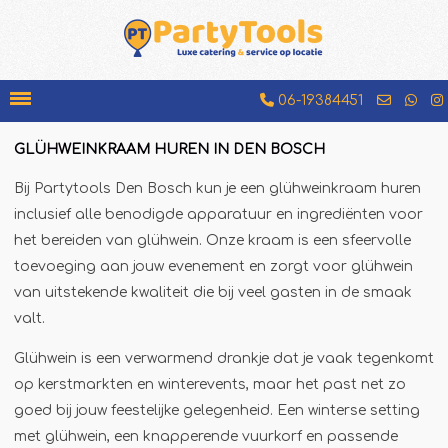
06-19384451
GLÜHWEINKRAAM HUREN IN DEN BOSCH
Bakfiets
Bij Partytools Den Bosch kun je een glühweinkraam huren
Beenhamkraam
inclusief alle benodigde apparatuur en ingrediënten voor
Chocolademelkkraam
het bereiden van glühwein. Onze kraam is een sfeervolle
toevoeging aan jouw evenement en zorgt voor glühwein
Espressobar
van uitstekende kwaliteit die bij veel gasten in de smaak
Foodtruck
valt.
Glühweinkraam
Glühwein is een verwarmend drankje dat je vaak tegenkomt
Hamburgerkraam
op kerstmarkten en winterevents, maar het past net zo
Hotdogkraam
goed bij jouw feestelijke gelegenheid. Een winterse setting
IJscokar
met glühwein, een knapperende vuurkorf en passende